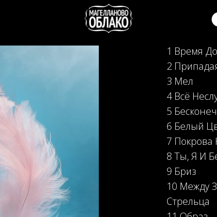
1 Время До
2 Припада
3 Мел
4 Всё Несл
5 Бесконе
6 Белый Ц
7 Покрова
8 Ты, Я И 
9 Бриз
10 Между З
Стрельца
11 Образ