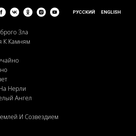
РУССКИЙ
ENGLISH
брого Зла
я К Камням
учайно
чно
вет
 На Нерли
Белый Ангел
емлей И Созвездием